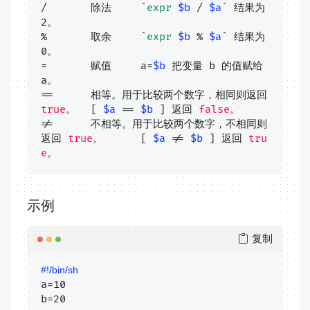
/	除法	`
expr
$b
 / 
$a
` 结果为 
2。

%	取余	`
expr
$b
 % 
$a
` 结果为 
0。

=	赋值	a=
$b
 把变量 b 的值赋给 
a。

==	相等。用于比较两个数字，相同则返回 
true
。	[ 
$a
 == 
$b
 ] 返回 
false
。

!=	不相等。用于比较两个数字，不相同则
返回 
true
。	[ 
$a
 != 
$b
 ] 返回 
tru
e
。
示例
复制
#!/bin/sh
a=10

b=20
