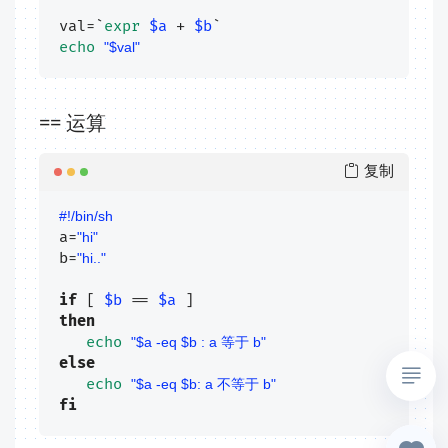
val=`
expr
$a
 + 
$b
echo
"
$val
"
== 运算
复制
#!/bin/sh
a=
"hi"
b=
"hi.."
if
 [ 
$b
 == 
$a
then
echo
"
$a
 -eq 
$b
 : a 等于 b"
else
echo
"
$a
 -eq 
$b
: a 不等于 b"
fi