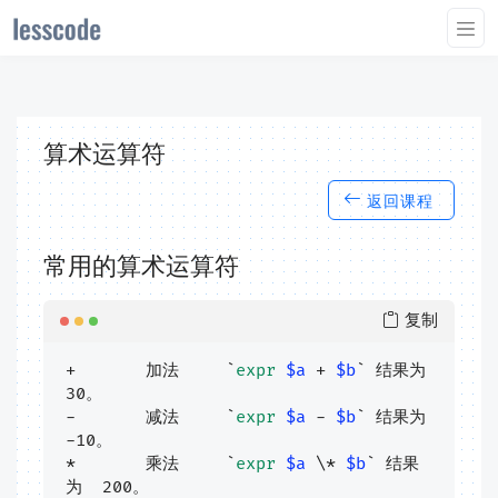
算术运算符
返回课程
常用的算术运算符
复制
+	加法	`
expr
$a
 + 
$b
` 结果为 
30。

-	减法	`
expr
$a
 - 
$b
` 结果为 
-10。

*	乘法	`
expr
$a
 \* 
$b
` 结果
为  200。
